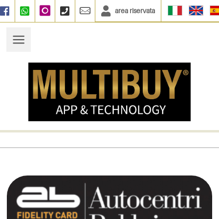
area riservata
Facebook
WhatsApp
Instagram
+390664833135
info@multibuy.org