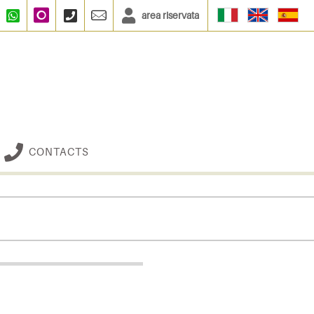
area riservata
Facebook
WhatsApp
Instagram
+390664833135
info@multibuy.org
CONTACTS