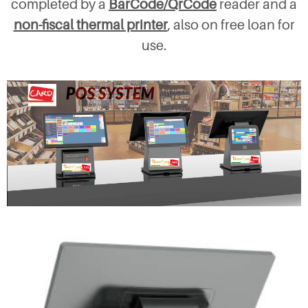
completed by a
BarCode/QrCode
reader and a
non-fiscal thermal printer
, also on free loan for
use.