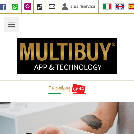
area riservata
Facebook
WhatsApp
Instagram
+390664833135
info@multibuy.org