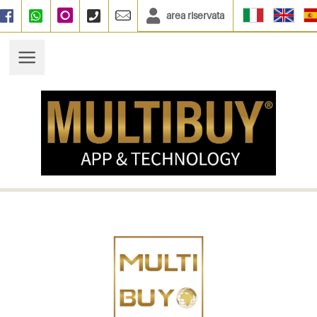
area riservata
Facebook
WhatsApp
Instagram
+390664833135
info@multibuy.org