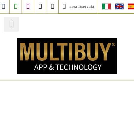
Facebook
WhatsApp
Instagram
+390664833135
info@multibuy.org
area riservata