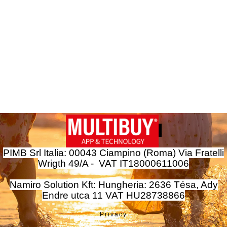
PIMB Srl Italia: 00043 Ciampino (Roma) Via Fratelli
Wrigth 49/A - VAT IT18000611006
Namiro Solution Kft: Hungheria: 2636 Tésa, Ady
Endre utca 11 VAT HU28738866
Privacy