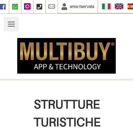
area riservata
Facebook
WhatsApp
Instagram
+390664833135
info@multibuy.org
STRUTTURE
TURISTICHE