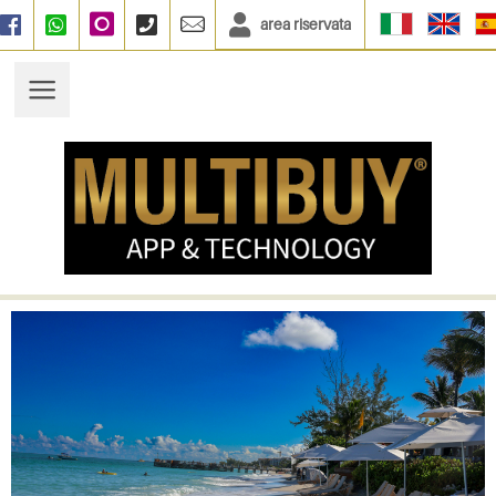
area riservata
Facebook
WhatsApp
Instagram
+390664833135
info@multibuy.org