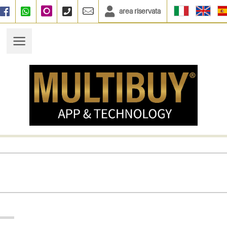
area riservata
Facebook
WhatsApp
Instagram
+390664833135
info@multibuy.org