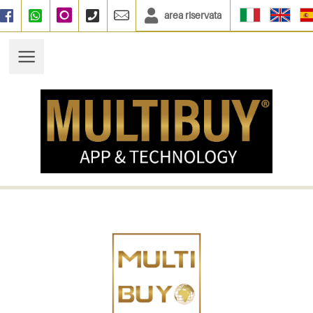
area riservata
Facebook
WhatsApp
Instagram
+390664833135
info@multibuy.org