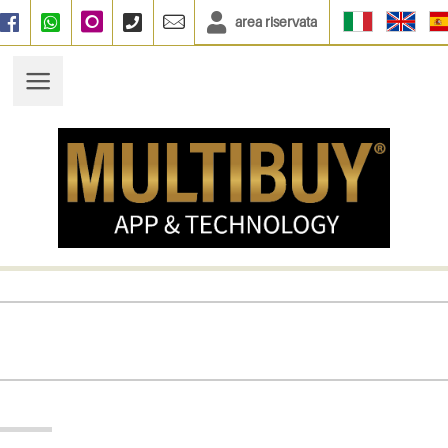
area riservata
Facebook
WhatsApp
Instagram
+390664833135
info@multibuy.org