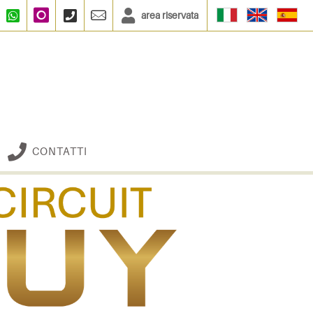
area riservata
Facebook
WhatsApp
Instagram
+390664833135
info@multibuy.org
CONTATTI