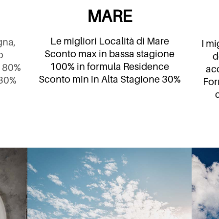
MARE
Le migliori Località di Mare
gna,
I mi
Sconto max in bassa stagione
o
d
100% in formula Residence
e 80%
acc
Sconto min in Alta Stagione 30%
 30%
For