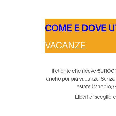
COME E DOVE U
VACANZE
Il cliente che riceve €UROCR
anche per più vacanze. Senza e
estate (Maggio, 
Liberi di sceglier