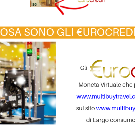
OSA SONO GLI €UROCRED
Gli
Moneta Virtuale che p
www.multibuytravel.
sul sito
www.multibuy
di Largo consumo,